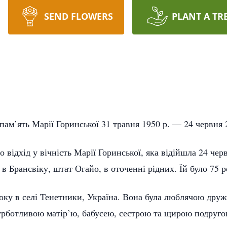
SEND FLOWERS
PLANT A TR
 пам’ять Марії Горинської 31 травня 1950 р. — 24 червня 
відхід у вічність Марії Горинської, яка відійшла 24 че
 в Брансвіку, штат Огайо, в оточенні рідних. Їй було 75 р
оку в селі Тенетники, Україна. Вона була люблячою дру
урботливою матір’ю, бабусею, сестрою та щирою подруго