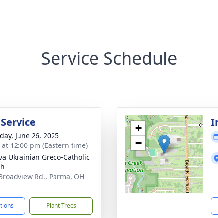
Service Schedule
 Service
I
+
day, June 26, 2025
−
s at 12:00 pm (Eastern time)
va Ukrainian Greco-Catholic
ch
Broadview Rd., Parma, OH
1
ctions
Plant Trees