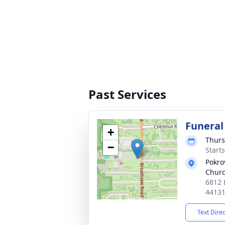
Past Services
Funeral
+
Thurs
−
Start
Pokro
Chur
6812 
4413
Text Dire