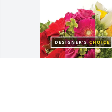
Family Sembay purchased Designer's 
Choice for Mariya Horynska
FAMILY SEMBAY
Jun 25, 2025