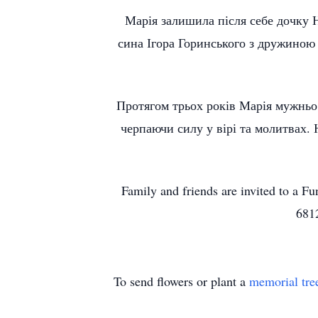
Марія залишила після себе дочку 
сина Ігора Горинського з дружиною
Протягом трьох років Марія мужньо
черпаючи силу у вірі та молитвах.
Family and friends are invited to a 
681
To send flowers or plant a
memorial tre