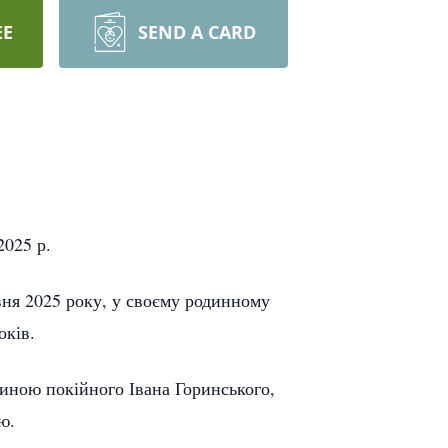
EE
SEND A CARD
2025 р.
рвня 2025 року, у своєму родинному
оків.
жиною покійного Івана Горинського,
ю.