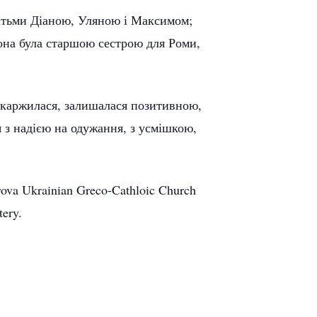
дітьми Діаною, Уляною і Максимом;
она була старшою сестрою для Роми,
скаржилася, залишалася позитивною,
 з надією на одужання, з усмішкою,
krova Ukrainian Greco-Cathloic Church
ery.