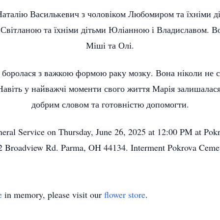
Наталію Василькевич з чоловіком Любомиром та їхніми 
 Світланою та їхніми дітьми Юліанною і Владиславом. В
Міші та Олі.
 боролася з важкою формою раку мозку. Вона ніколи не 
 Навіть у найважчі моменти свого життя Марія залишалася
добрим словом та готовністю допомогти.
Funeral Service on Thursday, June 26, 2025 at 12:00 PM at Po
2 Broadview Rd. Parma, OH 44134. Interment Pokrova Cemet
e
in memory, please visit our
flower store
.