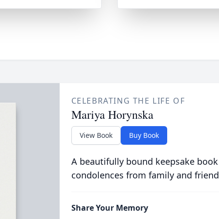
CELEBRATING THE LIFE OF
Mariya Horynska
View Book
Buy Book
A beautifully bound keepsake book
condolences from family and friend
Share Your Memory